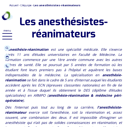
Accueil
-
L’équipe
-
Les anesthésistes-réanimateurs
Les anesthésistes-
réanimateurs
menu
Ouvrir le menu de navigation mobile
L’anesthésie-réanimation
est une spécialité médicale. Elle s’exerce
après 11 ans d’études universitaires en Faculté de Médecine. La
formation commence par une 1ère année commune avec les autres
filières de santé. Elle se poursuit par 5 années de formation où les
étudiant font leurs premiers pas à l’hôpital et aquièrent les bases
indispensables de la médecine. La spécialisation en
anesthésie-
réanimation
se fait dans le cadre de 5 ans d’internat auquel les étudiants
accèdent après les ECN (épreuves classantes nationales) en fin de 6e
année et à l’issue duquel ils obtiennent le DES (diplôme d’études
spécialisées) en ARMPO (
anesthésie-réanimation & médecine péri-
opératoire
).
Dès l’internat puis tout au long de sa carrière,
l’anesthésiste-
réanimateur
exerce soit l’anesthésie, soit la réanimation et, assez
souvent, une combinaison des deux. Il est impossible d’imaginer un
anesthésiste qui n’ait pas de solides connaissances en réanimation, et